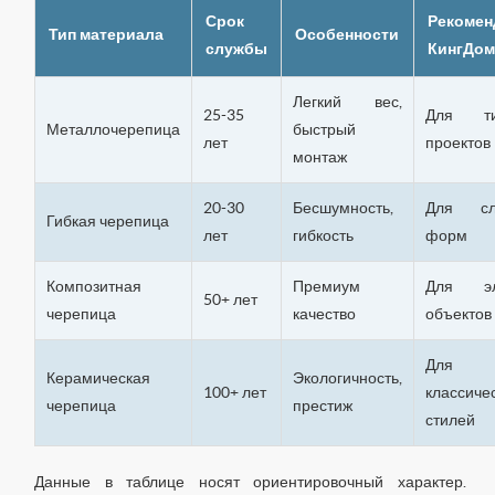
Срок
Рекомен
Тип материала
Особенности
службы
КингДо
Легкий вес,
25-35
Для ти
Металлочерепица
быстрый
лет
проектов
монтаж
20-30
Бесшумность,
Для сл
Гибкая черепица
лет
гибкость
форм
Композитная
Премиум
Для эл
50+ лет
черепица
качество
объектов
Для
Керамическая
Экологичность,
100+ лет
классиче
черепица
престиж
стилей
Данные в таблице носят ориентировочный характер.